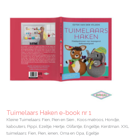
Tuimelaars Haken e-book nr 1
Kleine Tuimelaars: Fien, Pien en Sien , Koos matroos, Hondje,
kabouters, Pippi, Ezeltje, Hertje, Olifantje, Engeltje, Kerstman. XXL
tuimelaars: Fien, Pien, ienen, Oma en Opa, Egeltje