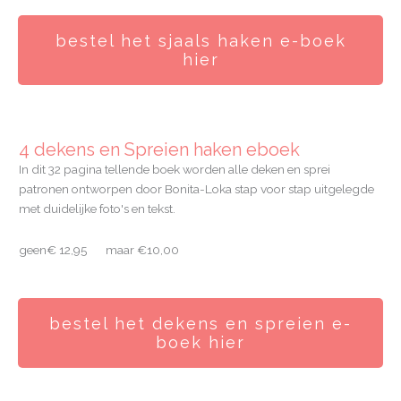
bestel het sjaals haken e-boek
hier
4 dekens en Spreien haken eboek
In dit 32 pagina tellende boek worden alle deken en sprei
patronen ontworpen door Bonita-Loka stap voor stap uitgelegde
met duidelijke foto's en tekst.
geen€ 12,95 maar €10,00
bestel het dekens en spreien e-
boek hier