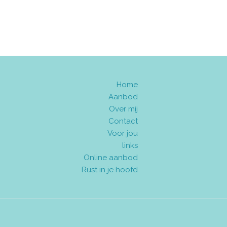
Home
Aanbod
Over mij
Contact
Voor jou
links
Online aanbod
Rust in je hoofd