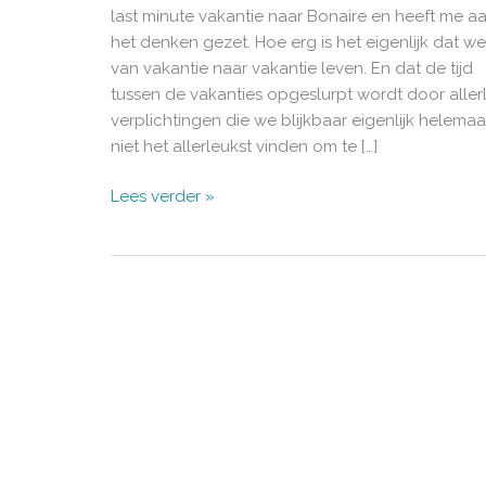
last minute vakantie naar Bonaire en heeft me a
het denken gezet. Hoe erg is het eigenlijk dat we
van vakantie naar vakantie leven. En dat de tijd
tussen de vakanties opgeslurpt wordt door allerl
verplichtingen die we blijkbaar eigenlijk helemaa
niet het allerleukst vinden om te […]
Out
Lees verder »
to
live,
be
back
soon