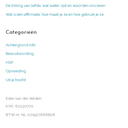
De trilling van liefde, wat water, rijst en woorden ons leren
Wat is een affirmatie, hoe maak je ze en hoe gebruik je ze
Categorieën
Achtergrond info
Bewustwording
HSP
Opvoeding
Uit je hoofd
Ester van der Velden
KVK: 60230770
BTW nr: NL 001927686B28