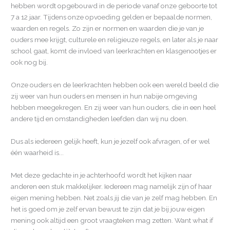
hebben wordt opgebouwd in de periode vanaf onze geboorte tot
7 a 12 jaar. Tijdens onze opvoeding gelden er bepaalde normen,
waarden en regels. Zo zijn er normen en waarden die je van je
ouders mee krijgt, culturele en religieuze regels, en later als je naar
school gaat, komt de invloed van leerkrachten en klasgenootjes er
ook nog bij.
Onze ouders en de leerkrachten hebben ook een wereld beeld die
zij weer van hun ouders en mensen in hun nabije omgeving
hebben meegekregen. En zij weer van hun ouders, die in een heel
andere tijd en omstandigheden leefden dan wij nu doen.
Dus als iedereen gelijk heeft, kun je jezelf ook afvragen, of er wel
één waarheid is...
Met deze gedachte in je achterhoofd wordt het kijken naar
anderen een stuk makkelijker. Iedereen mag namelijk zijn of haar
eigen mening hebben. Net zoals jij die van je zelf mag hebben. En
het is goed om je zelf ervan bewust te zijn dat je bij jouw eigen
mening ook altijd een groot vraagteken mag zetten. Want what if